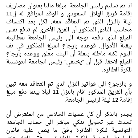
اذ تم تسليم رئيس الجامعة مبلغا ماليا بعنوان مصاريف
إقامة فريق الهلال السعودي و الوفد المرافق له ل11
ليلة بالنزل الذي تم التعاقد معه, لكل بعد اكتشاف
محاسب النادي المذكور أن الفرق الأخرى لم تدفع نفس
المبلغ الذي دفعه توجه الى رئيس الجامعة لمطالبته
ببقية الأموال, فوعده بإرجاع المبلغ المذكور في نف
اليوم لكنه ماطله بتعلة أن البنك مغلق ووعده بإرجاع
المبلغ لاحقا, قبل أن "يختفي" رئيس الجامعة التونسية
للكرة الطائرة.
و بالرجوع الى فواتير النزل الذي تم التعاقد معه تبين
بأن الفريق المذكور اقام بالنزل 11 ليلا بينما دفع مبلغ
إقامة 12 ليلة لرئيس الجامعة.
يجدر بالذكر أن كل عمليات الخلاص من المفترض أن
تحدث عبر تحويل بنكي مباشر الى حساب الجامعة
التونسية للكرة الطائرة وفق ما ينص عليه قانون