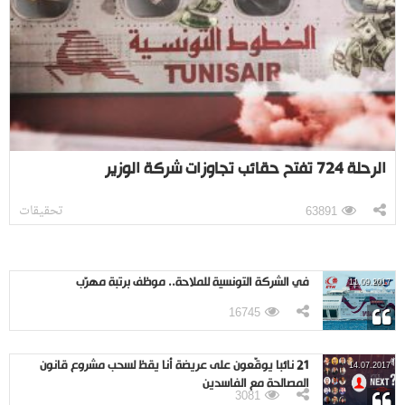
الرحلة 724 تفتح حقائب تجاوزات شركة الوزير
تحقيقات
63891
في الشركة التونسية للملاحة.. موظف برتبة مهرّب
11.09.2017
16745
21 نائبا يوقّعون على عريضة أنا يقظ لسحب مشروع قانون
14.07.2017
المصالحة مع الفاسدين
3081