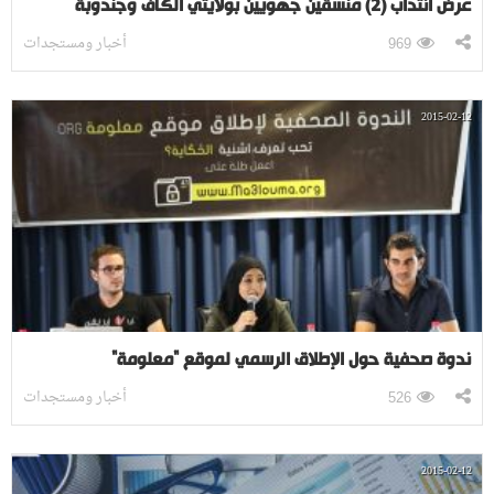
عرض انتداب (2) منسقين جهويين بولايتي الكاف وجندوبة
أخبار ومستجدات
969
2015-02-12
ندوة صحفية حول الإطلاق الرسمي لموقع "معلومة"
أخبار ومستجدات
526
2015-02-12