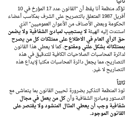
ثانياً
تؤكّد منظمة أنا يقظ أن "القانون عدد 17 المؤرخ في 10
أفريل 1987 المتعلق بالتصريح على الشرف بمكاسب أعضاء
الحكومة وبعض الأصناف من الأعوان العموميين" الذي
استندت إليه الهيئة
لا يستجيب لمبادئ الشفافية ولا يضمن
حق الرأي العام في الاطلاع على ممتلكات كل من يصرح
بممتلكاته بشكل علني ومفتوح.
كما لا يعطي هذا القانون
لدائرة المحاسبات الصلاحيات الكافية للتدقيق في هذه
التصاريح، مما يجعل دائرة المحاسبات مكتبا لإيداع هذه
التصاريح لا غير.
ثالثاً
تودّ المنظمة التذكير بضرورة تحيين القانون بما يتماشى مع
الدستور ومبادئ الشفافية وأن
كل من يعمل في مجال
شفافية وجب أن يعطي المثال المنشود ولا يقتصر على
القانون الموجود.