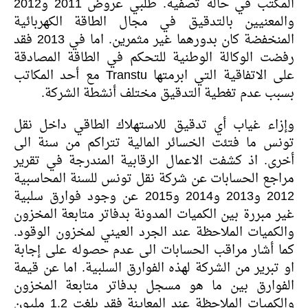
المكتب في حالة تصفية. طلبي عروض 2011 و2012
والمعنيين بالتدقيق في مجال الطاقة الكهربائية
المنخفضة كان بدورهما غير مثمرين. اما في 2013 فقد
رفضت الوكالة الوطنية للتحكم في الطاقة المصادقة
على الاتفاقية التي ابرمتها Transtu مع أحد المكاتب
بسبب عدم تغطية التدقيق مختلف أنشطة الشركة.
وإزاء غياب أي تدقيق للاستهلاك الطاقي داخل نقل
تونس ما فتئت الخسائر المالية تتراكم من سنة الى
أخرى. اذ كشفت الاعمال الرقابية المندرجة في تقرير
مراجع الحسابات عن شركة نقل تونس للسنة المحاسبية
2012 و2013 و2014 و2015 عن وجود فوارق سلبية
غير مبررة بين الكميات المدونة بدفاتر متابعة المخزون
والكميات الملاحظة عند الجرد العيني لمخزون الوقود.
كما أشار مراقب الحسابات الى عدم حصوله على إجابة
او تبرير من الشركة لهذه الفوارق السلبية. اما عن قيمة
الفوارق بين ما هو مسجل بدفاتر متابعة المخزون
والكميات الملاحظة عند المعاينة فقد بلغت 1.2 مليون