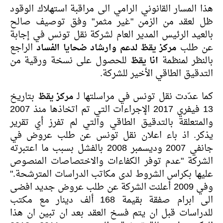
هذا المسار القانوني الرامي الى مراقبة استهلاك الوقود
ظل لعقد من الزمن "غير مثمر" وفق توصيف صالح
بالعيد الرئيس المدير العام لشركة نقل تونس في إجابة
عن طلب
مركز يقظ لدعم وارشاد ضحايا الفساد
الراجع
بالنظر لمنظمة
انا يقظ
للحصول على نسخة ورقية من
التدقيق الطاقي الأخير للشركة.
كما عدّدت نقل تونس في مراسلتها لـ
مركز يقظ
بتاريخ
13 فيفري 2017 الإجراءات التي تم اتخاذها منذ 2007
والمتعلقة بالتدقيق الطاقي والتي لم تفرز أي تقرير
يذكر. اذ باء اعلان نقل تونس عن طلب عروض في
جانفي 2007 وديسمبر 2008 بالفشل بسبب ما اعتبرته
الشركة "عدم توفر الكفاءات والاختصاصات المنصوص
عليها بكراس الشروط لدى مكاتب الدراسات المترشحة."
وفي 2009 أعلنت الشركة عن طلب عروض جديد افضى
الى ابرام صفقة بقيمة 168 ألف دينار مع مكتب
للدراسات قبل ان يتم فسخ العقد بعد ان تبين ان هذا