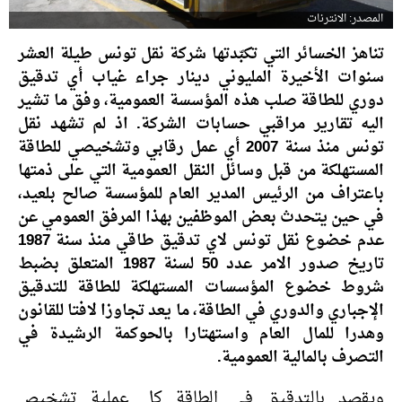
المصدر: الانترنات
تناهز الخسائر التي تكبّدتها شركة نقل تونس طيلة العشر
سنوات الأخيرة المليوني دينار جراء غياب أي تدقيق
دوري للطاقة صلب هذه المؤسسة العمومية، وفق ما تشير
اليه تقارير مراقبي حسابات الشركة. اذ لم تشهد نقل
تونس منذ سنة 2007 أي عمل رقابي وتشخيصي للطاقة
المستهلكة من قبل وسائل النقل العمومية التي على ذمتها
باعتراف من الرئيس المدير العام للمؤسسة صالح بلعيد،
في حين يتحدث بعض الموظفين بهذا المرفق العمومي عن
عدم خضوع نقل تونس لاي تدقيق طاقي منذ سنة 1987
تاريخ صدور الامر عدد 50 لسنة 1987 المتعلق بضبط
شروط خضوع المؤسسات المستهلكة للطاقة للتدقيق
الإجباري والدوري في الطاقة، ما يعد تجاوزا لافتا للقانون
وهدرا للمال العام واستهتارا بالحوكمة الرشيدة في
التصرف بالمالية العمومية.
ويقصد بالتدقيق في الطاقة كل عملية تشخيص