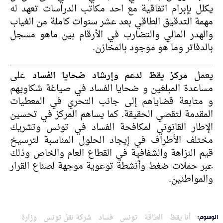
يكلل بإبرام اتفاقية مع احد مكاتب الدراسات تعهد له
مهمة التدقيق الطاقي بعد عشر سنوات كاملة من الغياب
والهدر المالي والتضارب في الأرقام بين ماهو مسجل
بالدفاتر وما هو موجود بالمخازن.
يعمل
مركز يقظ لدعم وإرشاد ضحايا الفساد
على
مساعدة المبلغين و ضحايا الفساد في صياغة شكاويهم
و متابعة قضاياهم إلى جانب التحري في المعطيات
المقدمة لتقصي الحقيقة. كما يساهم المركز في تحسين
الإطار القانوني لمكافحة الفساد في تونس وتشريك
مختلف الأطراف في إيجاد الحلول المناسبة لترسيخ
قيم النزاهة والشفافية في القطاع العام والخاص وذلك
عبر حملات ضغط وأنشطة توعوية موجهة لصناع القرار
والمواطنين.
أنا يقظ
الطاقة
تونس
فساد
شركة نقل تونس
وزارة
الوسوم: