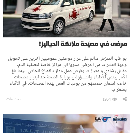
مرضى في مصيَدة ملائكة الدياليز!
يواظب الممرّض سالم على غرار موظفين عموميين آخرين على تحويل
وجهة العشرات من المرضى سنويا الى مراكز خاصة لتصفية الدم،
مقابل رشاوي وامتيازات وفرص عمل مواز بالقطاع الخاص، بينما بلغ
الأمر ببعض الأطباء والمسؤولين بوزارة الصحة حد ابتزاز مصحات
خاصة لضمان حصصهم من يوميات العمل بهذه المصحات. في الأثناء
يضطر ب
تحقيقات
1954
24-04-2019