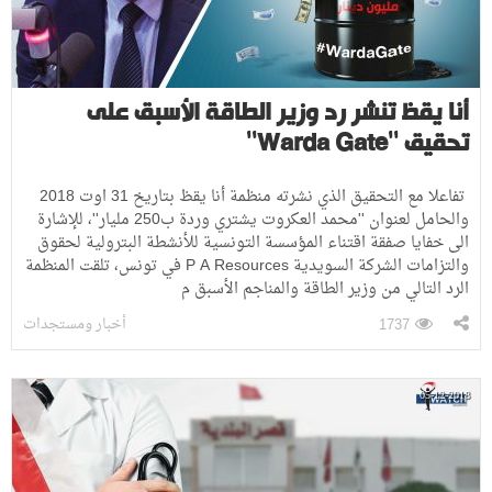
أنا يقظ تنشر رد وزير الطاقة الأسبق على
تحقيق ''Warda Gate''
تفاعلا مع التحقيق الذي نشرته منظمة أنا يقظ بتاريخ 31 اوت 2018
والحامل لعنوان ''محمد العكروت يشتري وردة ب250 مليار''، للإشارة
الى خفايا صفقة اقتناء المؤسسة التونسية للأنشطة البترولية لحقوق
والتزامات الشركة السويدية P A Resources في تونس، تلقت المنظمة
الرد التالي من وزير الطاقة والمناجم الأسبق م
أخبار ومستجدات
1737
05-12-2018