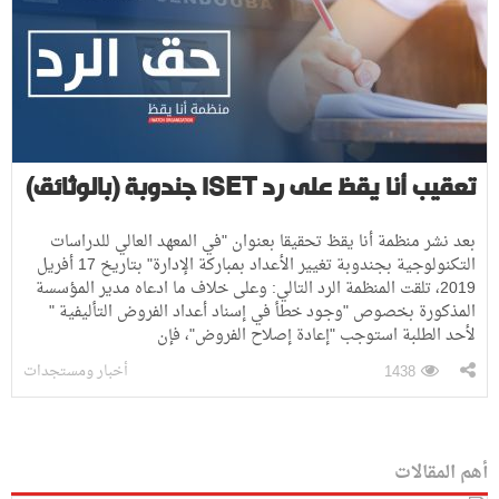
تعقيب أنا يقظ على رد ISET جندوبة (بالوثائق)
بعد نشر منظمة أنا يقظ تحقيقا بعنوان "في المعهد العالي للدراسات
التكنولوجية بجندوبة تغيير الأعداد بمباركة الإدارة" بتاريخ 17 أفريل
2019، تلقت المنظمة الرد التالي: وعلى خلاف ما ادعاه مدير المؤسسة
المذكورة بخصوص "وجود خطأ في إسناد أعداد الفروض التأليفية "
لأحد الطلبة استوجب "إعادة إصلاح الفروض"، فإن
أخبار ومستجدات
1438
أهم المقالات