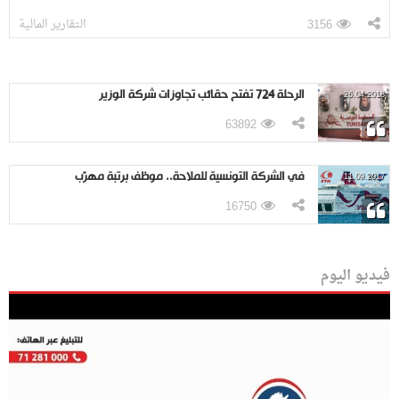
التقارير المالية
3156
الرحلة 724 تفتح حقائب تجاوزات شركة الوزير
26.04.2018
63892
في الشركة التونسية للملاحة.. موظف برتبة مهرّب
11.09.2017
16750
فيديو اليوم