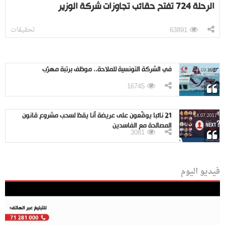
الرحلة 724 تفتح حقائب تجاوزات شركة الوزير
تحقيقات
63891
في الشركة التونسية للملاحة.. موظف برتبة مهرّب
11.09.2017
16745
21 نائبا يوقّعون على عريضة أنا يقظ لسحب مشروع قانون
14.07.2017
المصالحة مع الفاسدين
3081
فيديو اليوم