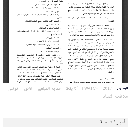
2017
I WATCH
أنا يقظ
حماية المبلغين
قانون
تونس
الوسوم:
مكافحة الفساد
أخبار ذات صلة