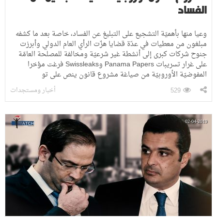
الفساد
وعيا منها بأهميّة التشجيع على التبليغ عن الفساد، خاصة بعد ما كشفه
مبلغون من معطيات في عدّة قضايا هزّت الرأي العام الدولي وأبرزت
جنوح شركات كبرى إلى أنشطة غير شرعيّة ومخالفة للمصلحة العامّة
على غرار تسريبات Panama Papers وSwissleaks فرغت مؤخرا
المفوضيّة الأوروبيّة من صياغة مشروع قانون ينص على تو
أخبار ومستجدات
529
02-04-2019