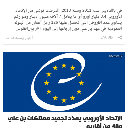
في بالك؟بين سنة 2011 وسنة 2013: اقترضت تونس من الإتحاد
الأوروبي 3.4 مليار اورو أي ما يعادل 7 آلاف مليون دينار وهو رقم
يساوي عدد القروض التي تحصل عليها 126 رجل أعمال من البنوك
العمومية في عهد بن علي دون إرجاعها إلى اليوم ! #رجع_الفلوس
أخبار ومستجدات
405
03-02-2017
الاتحاد الأوروبي يمدّد تجميد ممتلكات بن علي
و48 من أقاربه