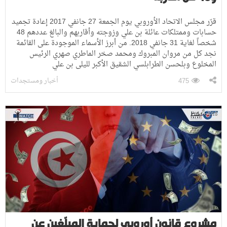
قرّر مجلس الاتحاد الأوروبي يوم الجمعة 27 جانفي 2017 إعادة تجميد
حسابات وممتلكات عائلة بن علي وزوجته وأقاربهم والبالغ عددهم 48
شخصاً لغاية 31 جانفي 2018. من أبرز الأسماء الموجودة على القائمة
نجد كل من مروان المبروك ومحمد صخر الماطري صهري الرئيس
المخلوع وبلحسن الطرابلسي الشقيق الأكبر لليلى بن علي
أخبار ومستجدات
475
25-04-2018
مشروع قانون أوروبي لحماية المبلّغين عن