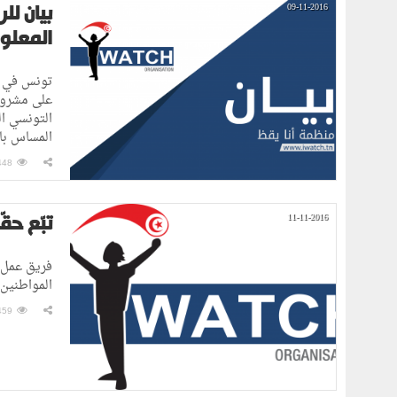
بيان لل
09-11-2016
المعلو
التونسي ا
المساس با
448
تبّع حق
11-11-2016
فريق عمل 
المواطنين 
459