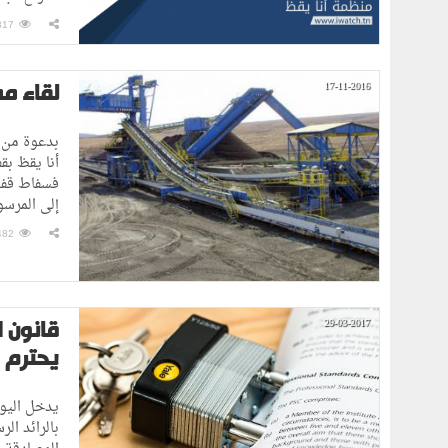
317
لقاء م
17-11-2016
بدعوة من 
أنا يقظ ب
فسفاط قفصة
إلى المرسوم 41 المتعلق بحق النفاذ للمعلومة. أنا ي
482
قانون ا
29-03-2017
يحترم ا
بالرائد ال