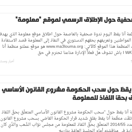
حفية حول الإطلاق الرسمي لموقع "معلومة"
ة أنا يقظ اليوم ندوة صحفية بالعاصمة حول اطلاق موقع معلومة الذي يهد
المواطنين وتعريفهم بحقهم الدستوري في النفاذ إلى المعلومة قصد الاستفادة م
وقد قدمت المنظمة هذا الموقع كالآتي: www.ma3louma.org هو موقع عملتو منظمة أنا
أخبار ومست
نا يقظ حول سحب الحكومة مشروع القانون الأساسي
ق بحقّ النّفاذ للمعلومة
 أنا يقظ حول "سحب الحكومة مشروع القانون الأساسي المتعلّق بحقّ النّفاذ
تلقّت منظّمة أنا يقظ بقلقٍ شديد قرار الحكومة القاضي بسحب مشروع القانون
الأساسي عدد 2014/55 المتعلّق بحقّ النّفاذ للمعلومة من مجلس نوّاب الشّعب والذّي كا
داية في مناقشته أمام الجلسة العامّة بتاريخ