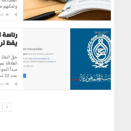
المصادقة ع
وتمكنهم من
687
رئاسة ا
30-03-2017
يقظ تر
حقّ النفاذ
العلاقة بم
مبدأ الحوك
عدد 22 لسنة 2016 المؤرخ في 24 مارس 2016 المتعلّق بال
909
«