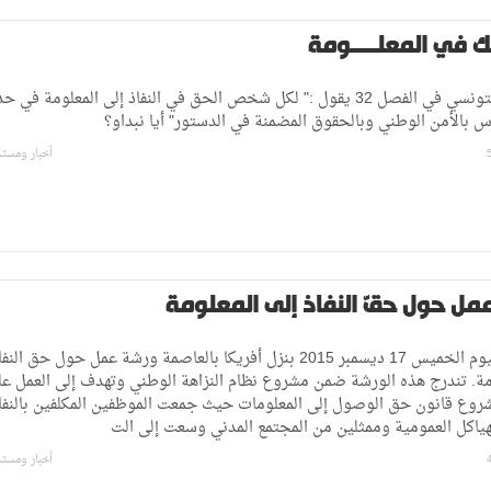
ّك في المعلــــومة
الدستور التونسي في الفصل 32 يقول :" لكل شخص الحق في النفاذ إلى المعلومة في 
س بالأمن الوطني وبالحقوق المضمنة في الدستور" أيا نبداو؟
أخبار ومست
مل حول حقّ النفاذ إلى المعلومة
انتظمت اليوم الخميس 17 ديسمبر 2015 بنزل أفريكا بالعاصمة ورشة عمل حول حق النف
مة. تندرج هذه الورشة ضمن مشروع نظام النزاهة الوطني وتهدف إلى العمل ع
روع قانون حق الوصول إلى المعلومات حيث جمعت الموظفين المكلفين بالنفا
ياكل العمومية وممثلين من المجتمع المدني وسعت إلى الت
أخبار ومست