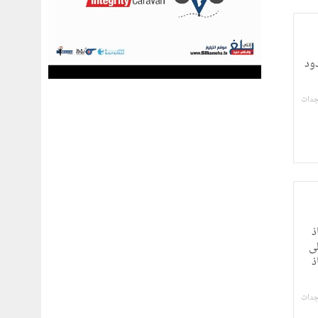
حدود
جدات
اذ
لى
ذ
جدات