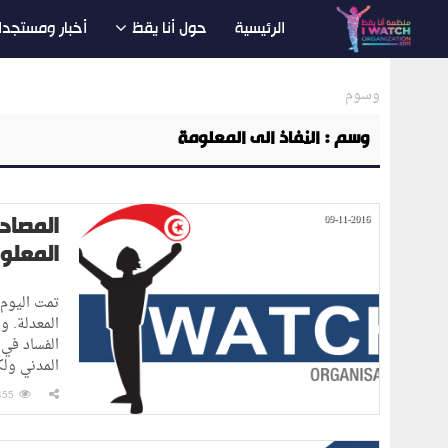
الرئيسية
حول أنا يقظ
أخبار ومستجدا
وسوم
وسم : النفاذ الى المعلومة
09-11-2016
المعلو
المعدلة. و
الفساد في 
المدني ولك
455