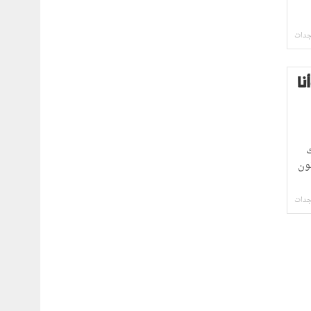
جدات
نا
ك
ون
جدات