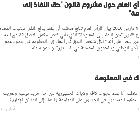
رأي العام حول مشروع قانون "حق النفاذ إلى
مة"
تونس في 9 مارس 2016 بيان للرأي العام تتابع منظمة أن يقظ ببالغ القلق حيثيات المصا
على مشروع قانون "حق النفاذ إلى المعلومة" الذي يأتي كنص مكمل للفصل 2
لذي ينص على أنه:" لكل شخص الحق في النفاذ إلى المعلومة في حدود عدم
لأمن الوطني وبالحقوق المضمنة في الدستور". وتدعو منظم
ب
ّك في المعلومة
منظمة أنا يقظ يجوب كافة ولايات الجمهورية من أجل مزيد توعية وتعريف
بحقهم الدستوري في الحصول على المعلومة والنفاذ إلى الوثائق الإدارية
أخبار ومست