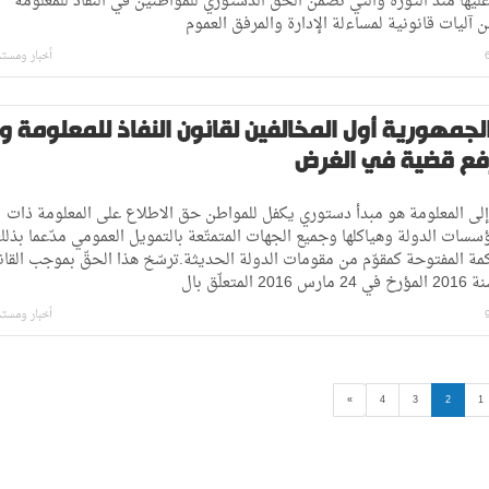
ليها منذ الثورة والتي تضمن الحق الدستوري للمواطنين في النفاذ للمعلومة
 آليات قانونية لمساءلة الإدارة والمرفق العموم
أخبار ومست
لجمهورية أول المخالفين لقانون النفاذ للمعلومة وأ
فع قضية في الغرض
 إلى المعلومة هو مبدأ دستوري يكفل للمواطن حق الاطلاع على المعلومة ذات
ؤسسات الدولة وهياكلها وجميع الجهات المتمتّعة بالتمويل العمومي مدّعما بذل
مة المفتوحة كمقوّم من مقومات الدولة الحديثة.ترسّخ هذا الحقّ بموجب القان
أخبار ومست
»
4
3
2
1