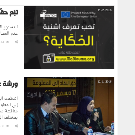
تبّع حق
11-11-2016
عدم المسا
514
ورشة ع
12-11-2016
إلى المعلو
مناقشة مش
بمختلف اله
468