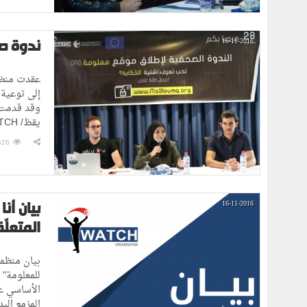
ندوة ص
16-11-2016
عقدت منظم
إلى توعية 
يقظ/ I WATCH باش تشوف هل فعلاً الإدارة متاعنا تحترم في حق
526
بيان أ
16-11-2016
المتعلّ
بيان منظمة
للمعلومة" 
المزمع الب