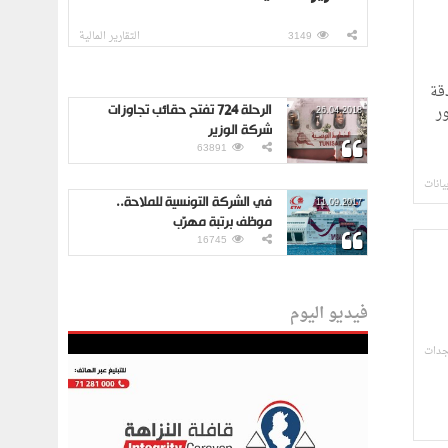
3149
التقارير المالية
دقة
الرحلة 724 تفتح حقائب تجاوزات
3 من الدستور
26.04.2018
شركة الوزير
63891
يانات
في الشركة التونسية للملاحة..
11.09.2017
موظف برتبة مهرّب
16745
فيديو اليوم
جدات