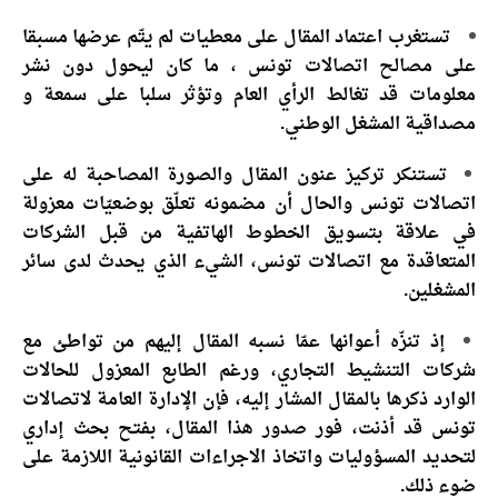
تستغرب اعتماد المقال على معطيات لم يتّم عرضها مسبقا
على مصالح اتصالات تونس ، ما كان ليحول دون نشر
معلومات قد تغالط الرأي العام وتؤثر سلبا على سمعة و
مصداقية المشغل الوطني.
تستنكر تركيز عنون المقال والصورة المصاحبة له على
اتصالات تونس والحال أن مضمونه تعلّق بوضعيّات معزولة
في علاقة بتسويق الخطوط الهاتفية من قبل الشركات
المتعاقدة مع اتصالات تونس، الشيء الذي يحدث لدى سائر
المشغلين.
إذ تنزّه أعوانها عمّا نسبه المقال إليهم من تواطئ مع
شركات التنشيط التجاري، ورغم الطابع المعزول للحالات
الوارد ذكرها بالمقال المشار إليه، فإن الإدارة العامة لاتصالات
تونس قد أذنت، فور صدور هذا المقال، بفتح بحث إداري
لتحديد المسؤوليات واتخاذ الاجراءات القانونية اللازمة على
ضوء ذلك.