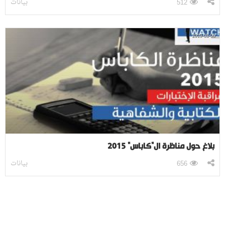
بيانات
512
2019-08-06
بلاغ حول مناظرة ال"كاباس" 2015
بيانات
656