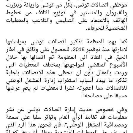
موظفي اتصالات تونس، بكل من تونس واريانة وبنزرت
والقيروان والمنستير في توزيع الالاف من خطوط
الهاتف بالاعتماد على التدليس والتلاعب بالمعطيات
الشخصية للحرفاء.
كما يهم المنظمة تذكير اتصالات تونس بمراسلتها
لادارتها منذ نوفمبر 2018، للحصول على وثائق في اطار
الحق في النفاذ الى المعلومة ثم اتصالها بها خلال
الأسبوع المنقضي لمواجهتها بمختلف المعطيات التي
وردت بالمقال دون ان تحظى هذه الاتصالات باجابة
تذكر، ما يبدد أسباب استغراب إدارة المشغل الوطني
للاتصالات مما اعتبرته نشرا لـ''معطيات لم يتم عرضها
مسبقا على مصالحه''.
وفي خصوص حديث إدارة اتصالات تونس عن نشر
معلومات قد تغالط الرأي العام وتؤثر سلبا على سمعة
ومصداقية المشغل الوطني''، فان فحوى هذا الرد الذي
لم ينف جل المعطيات المنشورة بمقال أنا يقظ كفيلة