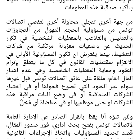
بتأكيد صدقية هذه المعلومات.
من جهة أخرى تنجلي محاولة أخرى لتفصي اتصالات
تونس من مسؤولية الحجم المهول من التجاوزات
والتدليس والتلاعب بالمعطيات الشخصية في تكرر
الحديث عن وضعيات معزولة مرتكبة من شركات
التنشيط، بينما يفترض ان تكون المسؤولية الأولى في
الالتزام بمقتضيات القانون في كل ما يتعلق بإبرام
العقود وحماية المعطيات الشخصية وفي عدم اهدار
المال العام، ملقاة على عاتق اتصالات تونس قبل غيرها
سواء عبر العقود التي تصوغ فحواها أو في اختيار
الشركات المتعاقدة أو في وضع اليات مراقبة هذه
الشركات او حتى موظفيها او في مقاضاة أي مُخلّ.
ولئن تنوّه أنا يقظ بالقرار الصادر عن الإدارة العامة
لاتصالات تونس بفتح بحث اداري، فور صدور المقال،
قصد تحديد المسؤوليات واتخاذ الإجراءات القانونية