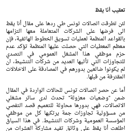
تعقيب أنا يقظ
لئن تطرقت اتصالات تونس طي ردها على مقال أنا يقظ
الى فرضها على الشركات المتعاملة معها التزامها
بالقواعد المنظمة لعمليات تسويق الخطوط الهاتفية، فإن
معظم المعطيات التي حصلت عليها المنظمة تؤكد عدم
حزم موظفي هذا المشغل العمومي في التصدي
للتجاوزات التي تأتيها العديد من شركات التنشيط، ان
لم يكونوا ضالعين بدورهم في المصادقة على الاخلالات
المقترفة من قبلها.
أما عن حصر اتصالات تونس للحالات الواردة في المقال
ضمن ''وضعيات معزولة'' تحدث لدى سائر مشغلي
الاتصالات، فهي بدورها محاولة للتعميم قصد التفصي
من مسؤولية تجاوزات جمة يرتكبها كل من موظفي
المؤسسة العمومية وشركات التنشيط. في هذا السياق
اطلعت أنا يقظ على وثائق تفيد مشاركة العشرات من