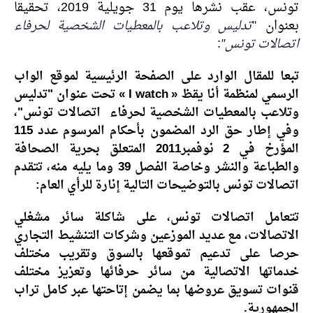
تونس، عقب نشرها يوم 31 جويلية 2019، تحقيقا
بعنوان
"
تدليس وتلاعب بالمعطيات الشخصية لحرفاء
اتصالات تونس
"
:
تبعا للمقال الوارد على الصفحة الرئيسية لموقع الواب
الرسمي لمنظمة أنا يقظ « I watch » تحت عنوان "تدليس
وتلاعب بالمعطيات الشخصية لحرفاء اتصالات تونس"،
وفي إطار حق الرد المضمون بأحكام المرسوم عدد 115
المؤرخ في 2 نوفمبر2011 المتعلق بحرية الصحافة
والطباعة والنشر وخاصة الفصل 39 وما يليه منه، تتقدم
اتصالات تونس بالتوضيحات التالية إنارة للرأي العام:
تتعامل اتصالات تونس، على شاكلة سائر مشغلي
الاتصالات، مع عديد الموزعين وشركات التنشيط التجاري
حرصا على تدعيم تموقعها بالسوق وتقريب مختلف
خدماتها الاتصالية من سائر حرفائها وتعزيز مختلف
قنوات تسويق عروضها بما يضمن إتاحتها عبر كامل تراب
الجمهورية.