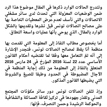
وتندرج الحالات الوارد ذكرها في المقال موضوع هذا الرد
ضمن الوضعيات المعزولة التي تحدث لدى سائر مشغلي
الاتصالات والتي نأسف لعدم عرض المعطيات الخاصة بها
على مصالح اتصالات تونس قبل نشرها وتقديمها بالشكل
الوارد بالمقال، الذي يوحي بأنها عمليات واسعة النطاق.
أما بخصوص مطالب النفاذ إلى المعلومة التي تقدمت بها
منظمة أنا يقظ لمصالح اتصالات تونس، فتجدر الإشارة
إلى أنه تمّ التعامل معها وفقا لما تقتضيه أحكام القانون
الأساسي عدد 22 لسنة 2016 المؤرخ في 24 مارس 2016
المتعلق بالنفاذ إلى المعلومة من ذلك إجابة المنظمة في
الآجال المضبوطة في الحدود وطبقا للصيغ والشروط
التي يضبطها القانون المذكور.
وإذ تثمّن اتصالات تونس دور سائر مكوّنات المجتمع
المدني وتقدّر جهودها في تركيز ثقافة المسائلة والشفافية
والحوكمة الرشيدة وحسن التصرف، فإنها: