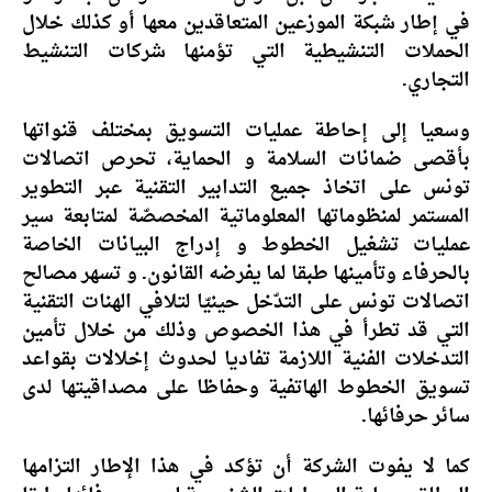
في إطار شبكة الموزعين المتعاقدين معها أو كذلك خلال
الحملات التنشيطية التي تؤمنها شركات التنشيط
التجاري.
وسعيا إلى إحاطة عمليات التسويق بمختلف قنواتها
بأقصى ضمانات السلامة و الحماية، تحرص اتصالات
تونس على اتخاذ جميع التدابير التقنية عبر التطوير
المستمر لمنظوماتها المعلوماتية المخصصّة لمتابعة سير
عمليات تشغيل الخطوط و إدراج البيانات الخاصة
بالحرفاء وتأمينها طبقا لما يفرضه القانون. و تسهر مصالح
اتصالات تونس على التدّخل حينيّا لتلافي الهنات التقنية
التي قد تطرأ في هذا الخصوص وذلك من خلال تأمين
التدخلات الفنية اللازمة تفاديا لحدوث إخلالات بقواعد
تسويق الخطوط الهاتفية وحفاظا على مصداقيتها لدى
سائر حرفائها.
كما لا يفوت الشركة أن تؤكد في هذا الإطار التزامها