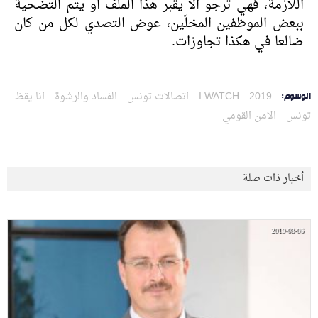
اللازمة، فهي ترجو الا يقبر هذا الملف او يتم التضحية
ببعض الموظفين المخلّين، عوض التصدي لكل من كان
ضالعا في هكذا تجاوزات.
2019
I WATCH
اتصالات تونس
الفساد والرشوة
انا يقظ
الوسوم:
تونس
الامن القومي
أخبار ذات صلة
2019-08-06