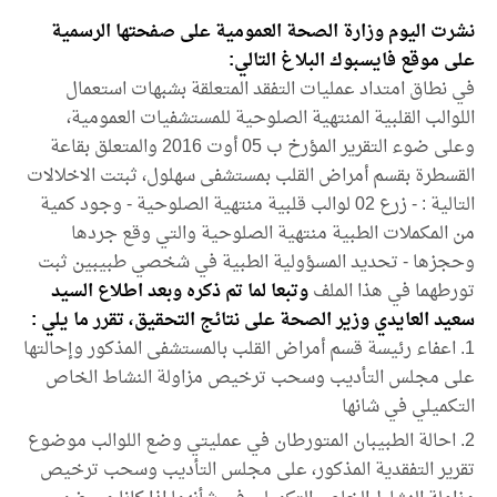
نشرت اليوم وزارة الصحة العمومية على صفحتها الرسمية
على موقع فايسبوك البلاغ التالي:
في نطاق امتداد عمليات التفقد المتعلقة بشبهات استعمال
اللوالب القلبية المنتهية الصلوحية للمستشفيات العمومية،
وعلى ضوء التقرير المؤرخ ب 05 أوت 2016 والمتعلق بقاعة
القسطرة بقسم أمراض القلب بمستشفى سهلول، ثبتت الاخلالات
التالية : - زرع 02 لوالب قلبية منتهية الصلوحية - وجود كمية
من المكملات الطبية منتهية الصلوحية والتي وقع جردها
وحجزها - تحديد المسؤولية الطبية في شخصي طبيبين ثبت
تورطهما في هذا الملف
وتبعا لما تم ذكره وبعد اطلاع السيد
سعيد العايدي وزير الصحة على نتائج التحقيق، تقرر ما يلي :
اعفاء رئيسة قسم أمراض القلب بالمستشفى المذكور وإحالتها
على مجلس التأديب وسحب ترخيص مزاولة النشاط الخاص
التكميلي في شانها
احالة الطبيبان المتورطان في عمليتي وضع اللوالب موضوع
تقرير التفقدية المذكور، على مجلس التأديب وسحب ترخيص