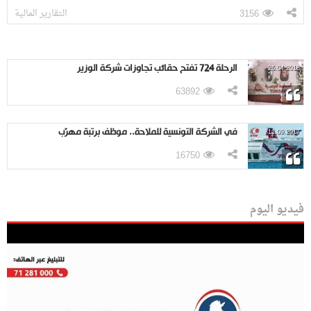
التقارير المالية
3156
الرحلة 724 تفتح حقائب تجاوزات شركة الوزير
26.04.2018
63892
في الشركة التونسية للملاحة.. موظف برتبة مهرّب
11.09.2017
16750
فيديو اليوم