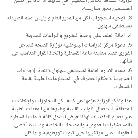
مزاولة النشاط الخاص التكميلي في شأنهما اذا كانا من ضمن
المتمتعين بحق ممارسته.
توجيه استجواب لكل من المدير العام و رئيس قسم الصيدلة
بمستشفى سهلول.
احالة الملف على وحدة التشريع والنزاعات للمتابعة.
دعوة مركز الدراسات البيوطبية بوزارة الصحة للتدخل
الفوري قصد معاينة قاعة القسطرة واتخاذ القرار المناسب في
شأنها.
دعوة الادارة العامة لمستشفى سهلول لاتخاذ الإجراءات
الضرورية لاحكام التصرف في المستلزمات الطبية بقاعة
القسطرة.
هذا وتذكر الوزارة عزمها عن كشف كل التجاوزات والإخلالات
المتعلقة باستعمال اللوالب القلبية وغيرها من المعدات الطبية
عبر تعميم التفقديات لهذا الغرض لتشمل كافة قاعات القسطرة
بالمستشفيات العمومية والمصحات الخاصة وتسليط أقصى
العقوبات على مرتكبيها حين ثبوت تورطهم سواءا كان