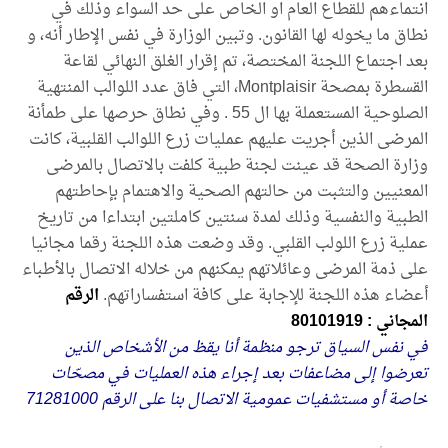
انتماءهم للقطاع العام او الخاص على حد السواء وذلك في
نطاق ما يخوله لها القانون. وتبين الوزارة في نفس الإطار أنه، و
بعد اجتماع اللجنة المختصة، تم إقرار الغلق النهائي لقاعة
القسطرة بمصحة Montplaisir، التي فاق عدد اللوالب المنتهية
الصلوحية المستعملة بها ال 55 . وفي نطاق حرصها على طمأنة
المرضى الذين أجريت عليهم عمليات زرع اللوالب القلبية، كانت
وزارة الصحة قد عينت لجنة طبية كلفت بالاتصال بالمرضى
المعنيين والتثبت من حالتهم الصحية والاهتمام بإحاطتهم
الطبية والنفسية وذلك لمدة سنتين كاملتين ابتداءا من تاريخ
عملية زرع اللولب القلبي. وقد وضعت هذه اللجنة رقما مجانيا
على ذمة المرضى وعائلاتهم يمكنهم من خلاله الاتصال بالأطباء
أعضاء هذه اللجنة للإجابة على كافة استفساراتهم.
الرقم
المجاني : 80101919
في نفس السياق ترجو منظمة أنا يقظ من الأشخاص الذين
تعرضوا إلى مضاعفات بعد إجراء هذه العمليات في مصحّات
خاصة أو مستشفيات عمومية الاتصال بنا على الرقم 71281000