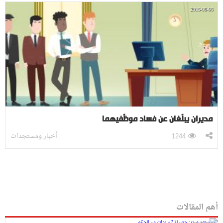
2016-08-06
مديران يبلّغان عن فساد موظّفيهما
أخبار ومستجدات
1244
أهم المقالات