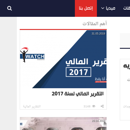
قات
ميديا
إتصل بنا
أهم المقالات
31.05.2019
لكات
التقرير المالي لسنة 2017
جدات
3148
التقارير المالية
26.04.2018