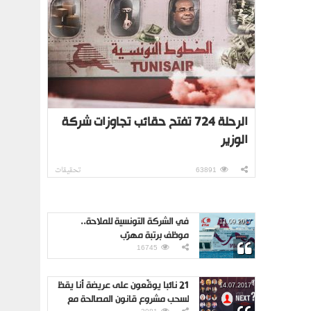
الرحلة 724 تفتح حقائب تجاوزات شركة
الوزير
63891
تحقيقات
في الشركة التونسية للملاحة..
11.09.2017
موظف برتبة مهرّب
16745
21 نائبا يوقّعون على عريضة أنا يقظ
14.07.2017
لسحب مشروع قانون المصالحة مع