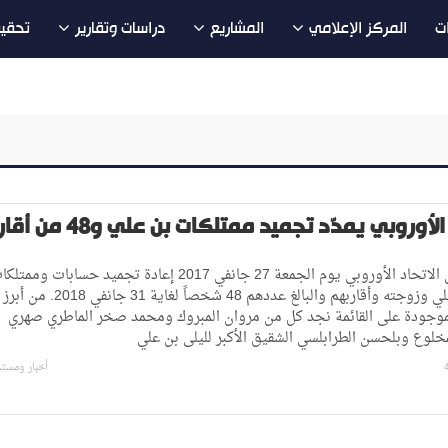
ت
المركز الإعلامي
المشاريع
دراسات وتقارير
تحقي
لأوروبي يمدّد تجميد ممتلكات بن علي و48 من أقاربه
قرّر مجلس الاتحاد الأوروبي يوم الجمعة 27 جانفي 2017 إعادة تجميد حسابات وممت
عائلة بن علي وزوجته وأقاربهم والبالغ عددهم 48 شخصاً لغاية 31 جانفي 2018. من أبرز
لموجودة على القائمة نجد كل من مروان المبروك ومحمد صخر الماطري صهري
خلوع وبلحسن الطرابلسي الشقيق الأكبر لليلى بن علي
أخبار ومست