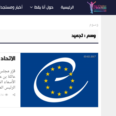
الرئيسية
حول أنا يقظ
أخبار ومستجدا
وسوم
وسم : تجميد
الاتحاد ا
03-02-2017
الأسماء ا
الرئيس الم
474