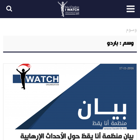
وسوم
وسم : باردو
17-11-2016
بيان منظمة أنا يقظ حول الأحداث الإرهابية