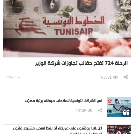
الرحلة 724 تفتح حقائب تجاوزات شركة الوزير
تحقيقات
63891
في الشركة التونسية للملاحة.. موظف برتبة مهرّب
11.09.2017
16745
21 نائبا يوقّعون على عريضة أنا يقظ لسحب مشروع قانون
14.07.2017